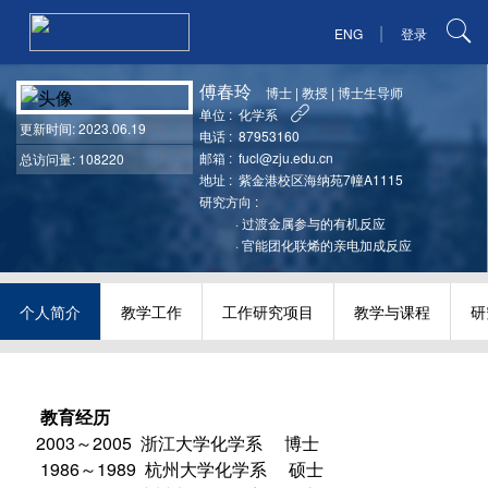
|
ENG
登录
傅春玲
博士
|
教授
|
博士生导师
单位 :
化学系
更新时间
: 2023.06.19
电话 :
87953160
邮箱 :
fucl@zju.edu.cn
总访问量: 108220
地址 :
紫金港校区海纳苑7幢A1115
研究方向 :
·
过渡金属参与的有机反应
·
官能团化联烯的亲电加成反应
个人简介
教学工作
工作研究项目
教学与课程
研
教育经历
2003
2005
～
浙江大学化学系 博士
1986
1989
～
杭州大学化学系 硕士