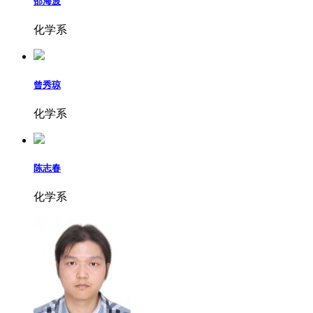
邵海波
化学系
曾秀琼
化学系
陈志春
化学系