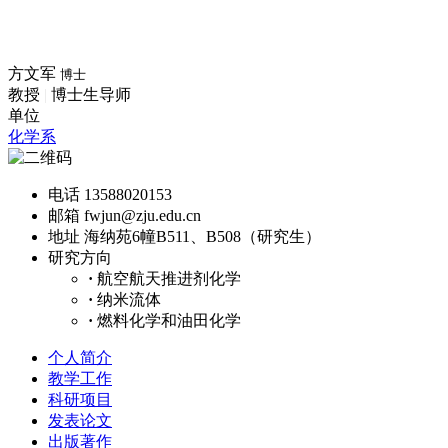
方文军
博士
教授
|
博士生导师
单位
化学系
电话
13588020153
邮箱
fwjun@zju.edu.cn
地址
海纳苑6幢B511、B508（研究生）
研究方向
·
航空航天推进剂化学
·
纳米流体
·
燃料化学和油田化学
个人简介
教学工作
科研项目
发表论文
出版著作