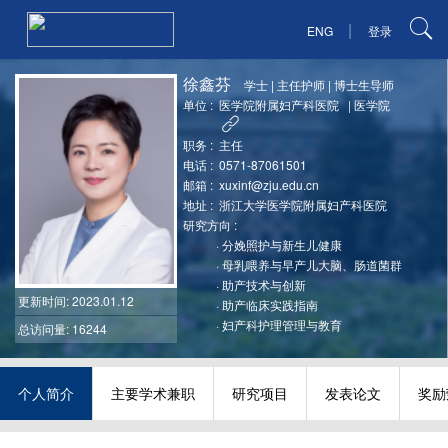
|
ENG
登录
徐鑫芬
学士
|
主任护师
|
博士生导师
单位 :
医学院附属妇产科医院
|
医学院
职务 :
主任
电话 :
0571-87061501
邮箱 :
xuxinf@zju.edu.cn
地址 :
浙江大学医学院附属妇产科医院
研究方向 :
·
分娩照护与新生儿健康
·
母乳喂养与早产儿大脑、肠道菌群
·
助产技术与创新
更新时间
: 2023.01.12
·
助产临床实践指南
·
妇产科护理管理与教育
总访问量: 16244
个人简介
主要学术兼职
研究项目
发表论文
奖励