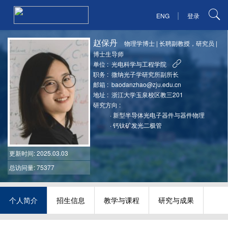
|
ENG
登录
赵保丹
物理学博士
|
长聘副教授，研究员
|
博士生导师
单位 :
光电科学与工程学院
职务 :
微纳光子学研究所副所长
邮箱 :
baodanzhao@zju.edu.cn
地址 :
浙江大学玉泉校区教三201
研究方向 :
·
新型半导体光电子器件与器件物理
·
钙钛矿发光二极管
更新时间
: 2025.03.03
总访问量: 75377
个人简介
招生信息
教学与课程
研究与成果