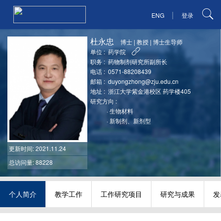
|
ENG
登录
杜永忠
博士
|
教授
|
博士生导师
单位 :
药学院
职务 :
药物制剂研究所副所长
电话 :
0571-88208439
邮箱 :
duyongzhong@zju.edu.cn
地址 :
浙江大学紫金港校区 药学楼405
研究方向 :
·
生物材料
·
新制剂、新剂型
更新时间
: 2021.11.24
总访问量: 88228
个人简介
教学工作
工作研究项目
研究与成果
发