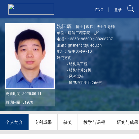
|
ENG
登录
沈国辉
博士
|
教授
|
博士生导师
单位 :
建筑工程学院
电话 :
13858196500；88208737
邮箱 :
ghshen@zju.edu.cn
地址 :
安中大楼A710
研究方向 :
·
结构风工程
·
结构计算分析
·
风洞试验
·
输电塔力学行为研究
更新时间
: 2026.06.11
总访问量: 51970
个人简介
专利成果
获奖
教学与课程
研究与成果