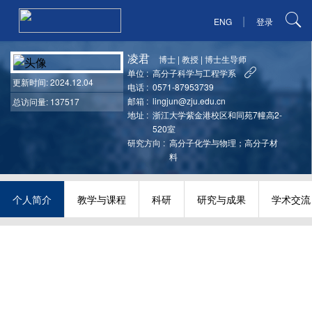
|
ENG
登录
凌君
博士
|
教授
|
博士生导师
单位 :
高分子科学与工程学系
更新时间
: 2024.12.04
电话 :
0571-87953739
邮箱 :
lingjun@zju.edu.cn
总访问量: 137517
地址 :
浙江大学紫金港校区和同苑7幢高2-
520室
研究方向 :
高分子化学与物理；高分子材
料
个人简介
教学与课程
科研
研究与成果
学术交流