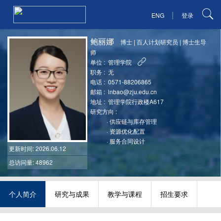
|
ENG
登录
鲍丽娜
博士
|
百人计划研究员
|
博士生导
师
单位 :
管理学院
职务 :
无
电话 :
0571-88206865
邮箱 :
lnbao@zju.edu.cn
地址 :
管理学院行政楼A617
研究方向 :
·
供应链与库存管理
·
资源优化配置
·
服务合同设计
更新时间
: 2026.06.12
总访问量: 48962
个人简介
研究与成果
教学与课程
招生要求