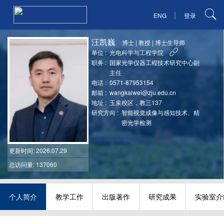
|
ENG
登录
汪凯巍
博士
|
教授
|
博士生导师
单位 :
光电科学与工程学院
职务 :
国家光学仪器工程技术研究中心副
主任
电话 :
0571-87953154
邮箱 :
wangkaiwei@zju.edu.cn
地址 :
玉泉校区，教三137
研究方向 :
智能视觉成像与感知技术、精
密光学检测
更新时间
: 2026.07.29
总访问量: 137060
个人简介
教学工作
出版著作
研究成果
实验室介