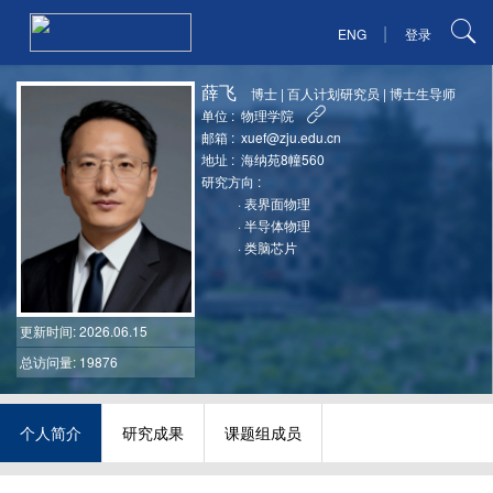
|
ENG
登录
薛飞
博士
|
百人计划研究员
|
博士生导师
单位 :
物理学院
邮箱 :
xuef@zju.edu.cn
地址 :
海纳苑8幢560
研究方向 :
·
表界面物理
·
半导体物理
·
类脑芯片
更新时间
: 2026.06.15
总访问量: 19876
个人简介
研究成果
课题组成员