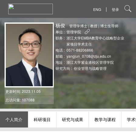
|
ENG
登录
杨俊
管理学博士
|
教授
|
博士生导师
单位 :
管理学院
职务 :
浙江大学EMBA教育中心战略型企业
家项目学术主任
电话 :
0571-88206866
邮箱 :
yangjun_0708@zju.edu.cn
地址 :
浙江大学紫金港校区管理学院
研究方向 :
创业管理与战略管理
更新时间
: 2023.11.05
总访问量: 107088
个人简介
科研项目
研究与成果
教学与课程
学术