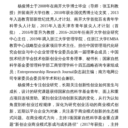
杨俊博士于2008年在南开大学博士毕业（导师：张玉利教
授）并留南开大学任教，2010年获全国优秀博士论文奖，2013
年入选教育部新世纪优秀人才计划、南开大学首批百名青年学
科带头人计划，2015年入选天津市青年拔尖人才计划（首
批），2016年晋升为教授，2016~2020年任南开大学创业研究
中心主任，2019年调入浙江大学管理学院，任浙江大学EMBA
教育中心战略型企业家项目学术主任。担任中国管理现代化研
究会创业与中小企业管理专业委员会第一届理事会成员；中国
技术经济学会技术创新创业分会常务理事、秘书长；国家自然
科学基金委管理科学部工商管理学科十四五战略咨询专家组成
员；Entrepreneurship Research Journal杂志副主编；南方电网公
司专家委员会委员等学术和社会兼职。
杨俊博士专注创业研究，长期关注创新性创业如何发生与
成长，设计的研究课题获得国家自然科学基金青年、面上和重
点项目连续资助。紧扣创业活动创新实践的变化，从行为认知
角度剖析创业过程规律，深化为研究创业活动的商业模式创
新，近期以平台企业为对象，关注基于商业模式创新的生态模
式问题。在商业模式方向，主持1项国家自然科学基金重点课
题“新创企业商业模式形成与成长路径”（2017年获批），主持