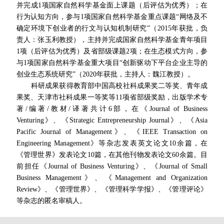
并完成1项国家自然科学基金面上课题（后评估为优秀）；在
行为认知方向，参与1项国家自然科学基金重点课题“网络及不
确定环境下创业者的行文与认知机制研究”（2015年获批，负
责人：张玉利教授），主持并完成国家自然科学基金青年项目
1项（后评估为优秀）及省部级课题2项；在生态模式方向，参
与1项国家自然科学基金重大项目“创新驱动下平台企业主导的
创业生态系统研究”（2020年获批，主持人：魏江教授）。
科研成果获得教育部中国高校社科成果奖二等奖、青年成
果奖、天津市社科成果一等奖等11项省部级奖励，出版学术专
著/编著/教材/译著共计6部，在《Journal of Business
Venturing》、《Strategic Entrepreneurship Journal》、《Asia
Pacific Journal of Management》、《IEEE Transaction on
Engineering Management》等杂志发表英文论文10余篇，在
《管理世界》发表论文10篇，在其他刊物发表论文60余篇。目
前担任《Journal of Business Venturing》、《Journal of Small
Business Management》、《Management and Organization
Review》、《管理世界》、《管理科学学报》、《管理评论》
等杂志的匿名审稿人。