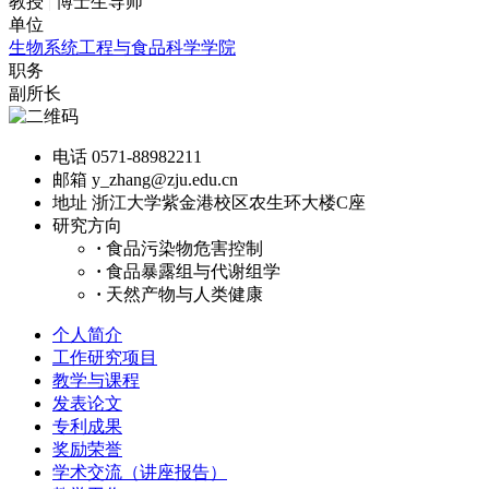
教授
|
博士生导师
单位
生物系统工程与食品科学学院
职务
副所长
电话
0571-88982211
邮箱
y_zhang@zju.edu.cn
地址
浙江大学紫金港校区农生环大楼C座
研究方向
·
食品污染物危害控制
·
食品暴露组与代谢组学
·
天然产物与人类健康
个人简介
工作研究项目
教学与课程
发表论文
专利成果
奖励荣誉
学术交流（讲座报告）