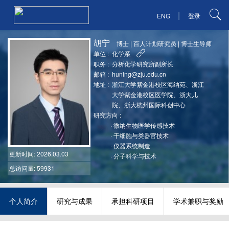
|
ENG
登录
胡宁
博士
|
百人计划研究员
|
博士生导师
单位 :
化学系
职务 :
分析化学研究所副所长
邮箱 :
huning@zju.edu.cn
地址 :
浙江大学紫金港校区海纳苑、浙江
大学紫金港校区医学院、浙大儿
院、浙大杭州国际科创中心
研究方向 :
·
微纳生物医学传感技术
·
干细胞与类器官技术
·
仪器系统制造
更新时间
: 2026.03.03
·
分子科学与技术
总访问量: 59931
个人简介
研究与成果
承担科研项目
学术兼职与奖励