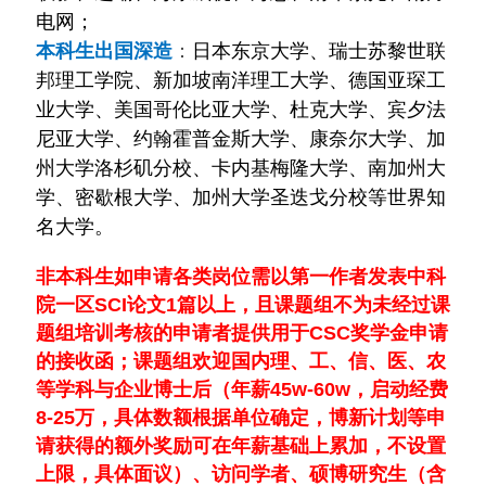
电网；
本科生出国深造
：
日本东京大学、瑞士苏黎世联
邦理工学院、
新加坡南洋理工大学、
德国亚琛工
业大学、美国
哥伦比亚大学、
杜克大学、
宾夕法
尼亚大学、约翰霍普金斯大学、
康奈尔大学、加
州大学洛杉矶分校、
卡内基梅隆大学、
南加州大
学、
密歇根大学、加州大学圣迭戈分校
等世界知
名大学。
非本科生如申请各类岗位需以第一作者发表中科
院一区SCI论文
1篇以上，且课题组不为未经过课
题组培训考核的申请者提供用于CSC奖学金申请
的接收函
；
课题组欢迎国内理、工、信、医、农
等学科与企业博士后（年薪45w-60w，启动经费
8-25万，具体数额根据单位确定，博新计划等申
请获得的额外奖励可在年薪基础上累加，不设置
上限，具体面议）、访问学者、硕博研究生（含