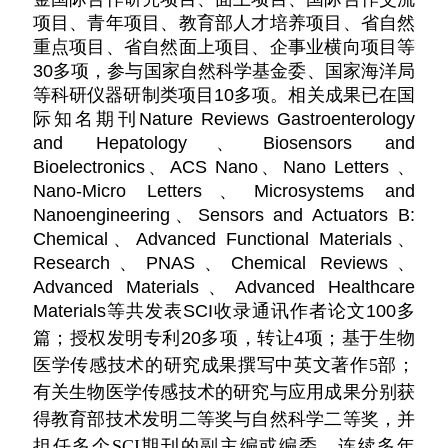
项目、青年项目、教育部人才培养项目、省自然
重点项目、省自然面上项目、企事业横向项目等
30
多项，参与国家自然科学基金委、国家海洋局
等科研仪器研制类项目
10
多项。相关成果已在国
际知名期刊
Nature Reviews Gastroenterology
and Hepatology
、
Biosensors and
Bioelectronics
、
ACS Nano
、
Nano Letters
、
Nano-Micro Letters
、Microsystems and
Nanoengineering、Sensors and Actuators B:
Chemical、
Advanced Functional Materials、
Research
、
PNAS
、
Chemical Reviews
、
Advanced Materials
、
Advanced Healthcare
Materials
等共发表
SCI收录通讯作者
论文
100
多
物
篇；
授权
发明专利
20
多
项，转让
4
项；基于生
医学传感技术的研究成果撰写中英文著作
部；
5
有关生物医学传感技术的研究与应用成果分别获
得教育部技术发明二等奖与自然科学二等奖，并
担任多个
期刊的副主编或编委，连续多年
SCI