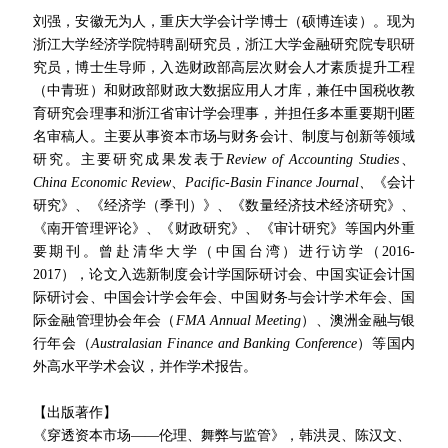
刘强，安徽无
为人，重庆大学会计学博士（硕博连读）。现为
浙江大学经济学院
特聘副研究员，浙江大学金融研究院专职研
究员，博士生导师，入选财政部高层次财会人才素质提升工程
（中青班）和财政部财政大数据应用人才库，兼任中国税收教
育研究会理事和浙江省审计学会理事，并担任多本重要期刊匿
名审稿人。
主要从事资本市场与财务会计、制度与创新等领域
研究。主要研究成果发表于
Review of Accounting Studies
、
China Economic Review
、
Pacific-Basin Finance Journal
、
《会计
研究》、《经济学（季刊）》、《
数量经济技术经济研究
》、
《南开管理评论》、《财政研究》
、《审计研究》
等国内外重
要期刊。曾赴清华大学（中国台湾）进行访学（2016-
2017），论文入选
新制度会计学国际研讨会
、中国
实证会计国
际研讨会
、中
国会计学会年会、
中国财务与会计学术年会
、国
际金融管理协会年会（
FMA Annual Meeting
）、
澳洲金融与银
行年会（
Aust
ralasian Finance and Banking Conference
）
等国内
外高水平学术会议，并作学术报告。
【出版著作】
《穿透资本市场——伦理、舞弊与监管》，韩洪灵、陈汉文、