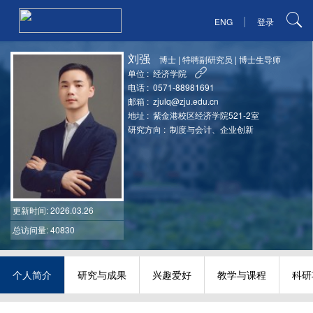
|
ENG
登录
刘强
博士
|
特聘副研究员
|
博士生导师
单位 :
经济学院
电话 :
0571-88981691
邮箱 :
zjulq@zju.edu.cn
地址 :
紫金港校区经济学院521-2室
研究方向 :
制度与会计、企业创新
更新时间
: 2026.03.26
总访问量: 40830
个人简介
研究与成果
兴趣爱好
教学与课程
科研