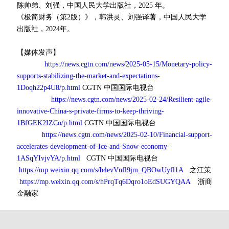
陈帅弟、刘强，中国人民大学出版社，2025 年。
《极简财务（第2版）》，韩洪灵、刘强译著，中国人民大学
出版社，2024年。
【媒体发声】
https://news.cgtn.com/news/2025-05-15/Monetary-policy-
supports-stabilizing-the-market-and-expectations-
1Doqh22p4U8/p.html
CGTN 中国国际电视台
https://news.cgtn.com/news/2025-02-24/Resilient-agile-
innovative-China-s-private-firms-to-keep-thriving-
1BfGEK2IZCo/p.html
CGTN 中国国际电视台
https://news.cgtn.com/news/2025-02-10/Financial-support-
accelerates-development-of-Ice-and-Snow-economy-
1ASqYIvjvYA/p.html
CGTN 中国国际电视台
https://mp.weixin.qq.com/s/b4evVnfl9jm_QBOwUyfl1A
之江策
https://mp.weixin.qq.com/s/hPrqTq6Dqro1oEdSUGYQAA
浙商
⾦融家